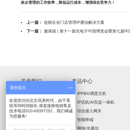
政企管理的工作效率，降低运行成本，增强综合竞争力！
上一篇：
连锁企业门店管理IP通信解决方案
下一篇：
邀请函 | 第十一届光电子中国博览会暨第七届
关于我们
产品中心
请您留言
公司简介
IPPBX/调度主机
欢迎您访问北京讯美时代，由于系
企业文化
IP话机/AI安监一体机
统等待时间较长,请直接致电销售及
技术电话010-69397252，我们竭诚
人才招聘
综合接入网关
为您服务!
成功案例
智能终端
网络/光通信