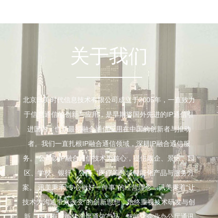
关于我们
北京讯美时代信息技术有限公司成立于2005年，一直致力
于信息通信的创新与应用，是早期将国外先进的IP通信引
进国内，也是最初融合通信应用在中国的创新者与推动
者。我们一直扎根IP融合通信领域，深耕IP融合通信服
务。 公司以IP融合通信技术为核心，提供政企、景区、园
区、学校、银行、公路、医疗等领域智能化产品与服务方
案。 讯美秉承“专心做好一件事”的经营理念，讯美秉着“让
技术为沟通带来改变”的创新思想，始终重视技术研发与创
新。现拥有智能化调度通信产品、智能化企业办公厅通讯