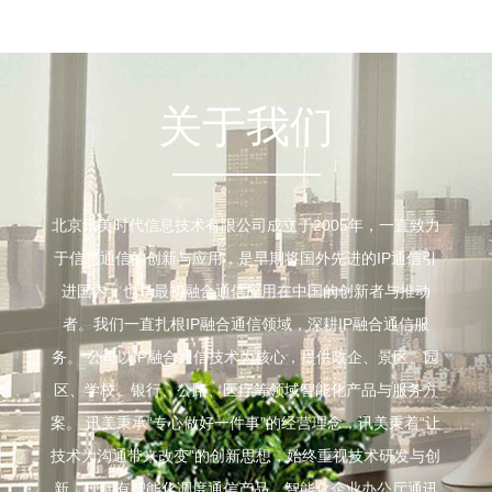
关于我们
北京讯美时代信息技术有限公司成立于2005年，一直致力
于信息通信的创新与应用，是早期将国外先进的IP通信引
进国内，也是最初融合通信应用在中国的创新者与推动
者。我们一直扎根IP融合通信领域，深耕IP融合通信服
务。 公司以IP融合通信技术为核心，提供政企、景区、园
区、学校、银行、公路、医疗等领域智能化产品与服务方
案。 讯美秉承“专心做好一件事”的经营理念，讯美秉着“让
技术为沟通带来改变”的创新思想，始终重视技术研发与创
新。现拥有智能化调度通信产品、智能化企业办公厅通讯